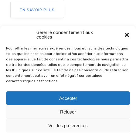
EN SAVOIR PLUS
Gérer le consentement aux
cookies
Pour offrir les meilleures expériences, nous utilisons des technologies
telles que les cookies pour stocker et/ou accéder aux informations
des appareils. Le fait de consentir à ces technologies nous permettra
de traiter des données telles que le comportement de navigation ou
les ID uniques sur ce site. Le fait de ne pas consentir ou de retirer son
consentement peut avoir un effet négatif sur certaines
caractéristiques et fonctions.
© 2026
Chats Libres du Var Est
Accepter
- All Rights Reserved
Qui sommes-nous ?
Refuser
Plan du site
FAQ sur les Chats
Partenaires
Voir les préférences
Instagram
Ma Région Sud