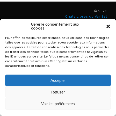
© 2026
Chats Libres du Var Est
- All Rights Reserved
Gérer le consentement aux
cookies
Qui sommes-nous ?
Plan du site
Pour offrir les meilleures expériences, nous utilisons des technologies
FAQ sur les Chats
Partenaires
telles que les cookies pour stocker et/ou accéder aux informations
Instagram
des appareils. Le fait de consentir à ces technologies nous permettra
Ma Région Sud
de traiter des données telles que le comportement de navigation ou
les ID uniques sur ce site. Le fait de ne pas consentir ou de retirer son
consentement peut avoir un effet négatif sur certaines
caractéristiques et fonctions.
Accepter
Refuser
Voir les préférences