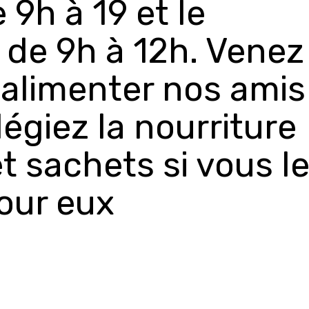
 9h à 19 et le
 de 9h à 12h. Venez
alimenter nos amis
légiez la nourriture
t sachets si vous l
our eux