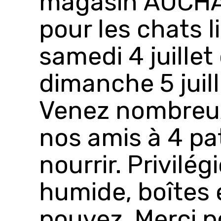
magasin AUCHAN 
pour les chats l
samedi 4 juillet 
dimanche 5 juill
Venez nombreux
nos amis à 4 pa
nourrir. Privilég
humide, boîtes e
pouvez. Merci p