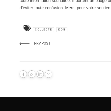
toute information souhaitée. Il portent un badge of
d’éviter toute confusion. Merci pour votre soutien
COLLECTE
DON
PRV POST