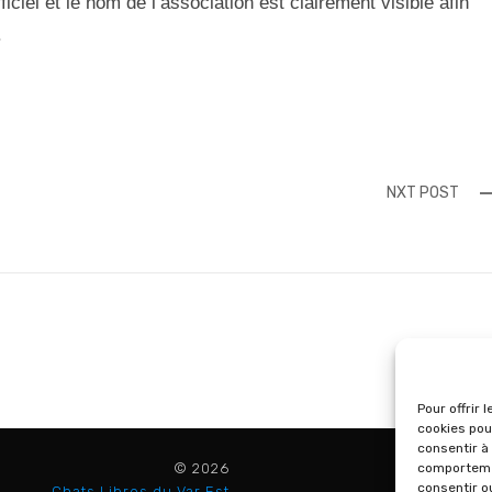
ficiel et le nom de l’association est clairement visible afin
.
NXT POST
Pour offrir 
cookies pou
consentir à
© 2026
comportemen
consentir o
Chats Libres du Var Est