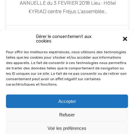
ANNUELLE du 3 FEVRIER 2018 Lieu : Hôtel
KYRIAD centre Fréjus L’assemblée...
Gérer le consentement aux
cookies
15 Jan 2018
0
Serge Renard
Pour offrir les meilleures expériences, nous utilisons des technologies
telles que les cookies pour stocker et/ou accéder aux informations
des appareils. Le fait de consentir à ces technologies nous permettra
de traiter des données telles que le comportement de navigation ou
← Previous page
les ID uniques sur ce site. Le fait de ne pas consentir ou de retirer son
consentement peut avoir un effet négatif sur certaines
caractéristiques et fonctions.
© 2026
Chats Libres du Var Est
Accepter
- All Rights Reserved
Qui sommes-nous ?
Refuser
Plan du site
FAQ sur les Chats
Partenaires
Voir les préférences
Instagram