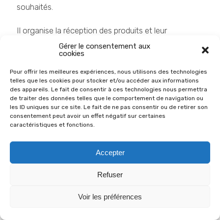
souhaités.
Il organise la réception des produits et leur
distribution en faisant appel si nécessaire à l’aide des
Gérer le consentement aux
cookies
membres volontaires ou de ceux ayant passé
commande. L’Association paie le. Fournisseur par
Pour offrir les meilleures expériences, nous utilisons des technologies
telles que les cookies pour stocker et/ou accéder aux informations
prélèvement bancaire 4 ou 5 jours après livraison.
des appareils. Le fait de consentir à ces technologies nous permettra
de traiter des données telles que le comportement de navigation ou
les ID uniques sur ce site. Le fait de ne pas consentir ou de retirer son
Art 8 – Dons à L’Association
consentement peut avoir un effet négatif sur certaines
caractéristiques et fonctions.
Art 8-1
– Le principe de solidarité collective
prévaut dans notre association.
Accepter
Donc les ressources financières sont affectées aux
Refuser
objectifs prioritaires de l’association en essayant
Voir les préférences
d’obtenir une juste répartition entre les différents
îlots en fonction de leurs importances et de leurs