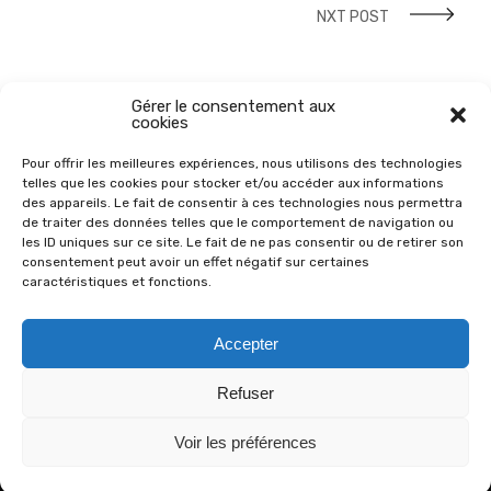
NXT POST
Gérer le consentement aux
cookies
Pour offrir les meilleures expériences, nous utilisons des technologies
telles que les cookies pour stocker et/ou accéder aux informations
des appareils. Le fait de consentir à ces technologies nous permettra
de traiter des données telles que le comportement de navigation ou
les ID uniques sur ce site. Le fait de ne pas consentir ou de retirer son
consentement peut avoir un effet négatif sur certaines
caractéristiques et fonctions.
© 2026
Chats Libres du Var Est
Accepter
- All Rights Reserved
Qui sommes-nous ?
Refuser
Plan du site
FAQ sur les Chats
Partenaires
Voir les préférences
Instagram
Ma Région Sud