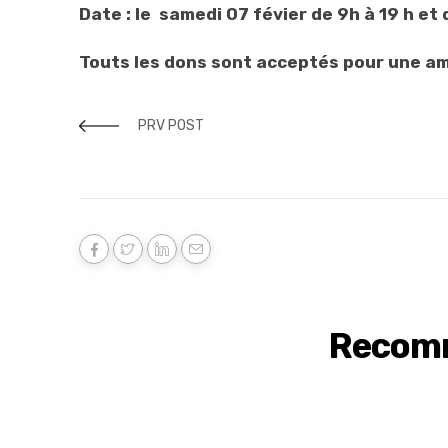
Date : le samedi 07 févier
de 9h à 19 h et
Touts les dons sont acceptés pour une am
PRV POST
Recom