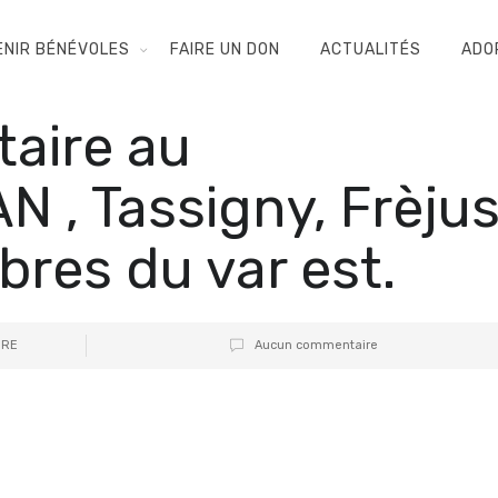
ENIR BÉNÉVOLES
FAIRE UN DON
ACTUALITÉS
ADO
taire au
, Tassigny, Frèjus
ibres du var est.
IRE
Aucun commentaire