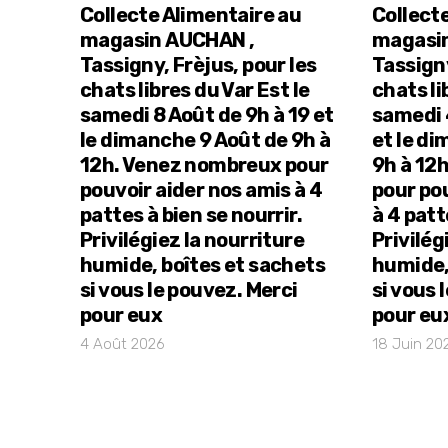
Collecte Alimentaire au
Collect
magasin AUCHAN ,
magasi
Tassigny, Frèjus, pour les
Tassigny
chats libres du Var Est le
chats li
samedi 8 Août de 9h à 19 et
samedi 4
le dimanche 9 Août de 9h à
et le di
12h. Venez nombreux pour
9h à 12
pouvoir aider nos amis à 4
pour po
pattes à bien se nourrir.
à 4 patt
Privilégiez la nourriture
Privilég
humide, boîtes et sachets
humide,
si vous le pouvez. Merci
si vous 
pour eux
pour eu
4 Août 2026
18 Juin 20