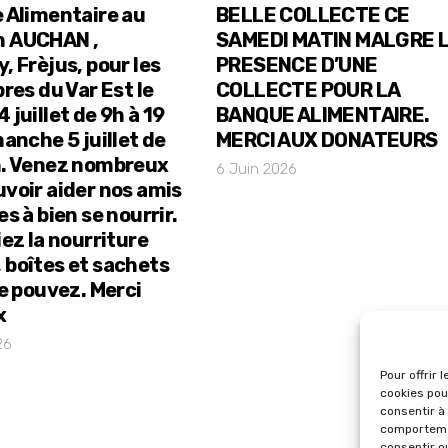
e Alimentaire au
BELLE COLLECTE CE
n AUCHAN ,
SAMEDI MATIN MALGRE 
, Frèjus, pour les
PRESENCE D’UNE
bres du Var Est le
COLLECTE POUR LA
 juillet de 9h à 19
BANQUE ALIMENTAIRE.
manche 5 juillet de
MERCI AUX DONATEURS
h. Venez nombreux
6 Juin 2026
uvoir aider nos amis
es à bien se nourrir.
iez la nourriture
 boîtes et sachets
le pouvez. Merci
x
26
Pour offrir 
cookies pou
consentir à
comportemen
consentir o