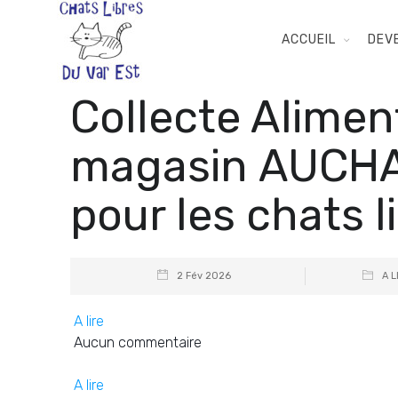
ACCUEIL
DEV
Collecte Alimen
magasin AUCHAN 
pour les chats l
2 Fév 2026
A L
A lire
Aucun commentaire
A lire